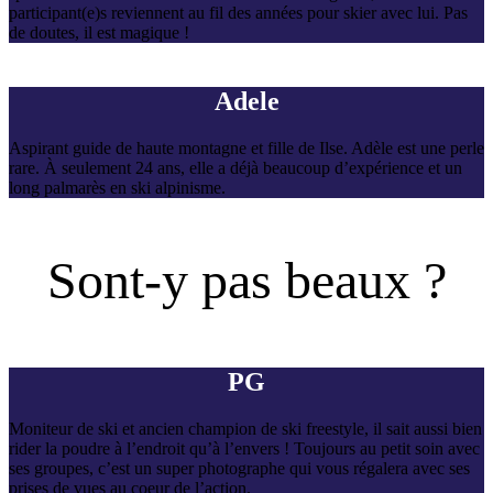
participant(e)s reviennent au fil des années pour skier avec lui. Pas
de doutes, il est magique !
Adele
Aspirant guide de haute montagne et fille de Ilse. Adèle est une perle
rare. À seulement 24 ans, elle a déjà beaucoup d’expérience et un
long palmarès en ski alpinisme.
Sont-y pas beaux ?
PG
Moniteur de ski et ancien champion de ski freestyle, il sait aussi bien
rider la poudre à l’endroit qu’à l’envers ! Toujours au petit soin avec
ses groupes, c’est un super photographe qui vous régalera avec ses
prises de vues au coeur de l’action.