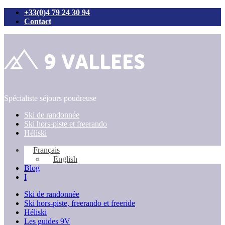
+33(0)4 79 24 30 94
Contact
Passer
au
contenu
Spécialiste séjours poudreuse
Ski de randonnée
Ski hors-piste et freerando
Héliski
Français
English
Blog
I
Ski de randonnée
Ski hors-piste, freerando et freeride
Héliski
Les guides 9V