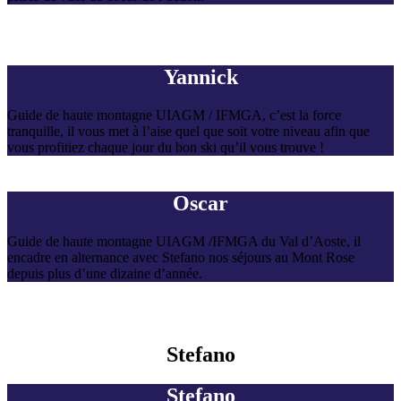
Yannick
Guide de haute montagne UIAGM / IFMGA, c’est la force
tranquille, il vous met à l’aise quel que soit votre niveau afin que
vous profitiez chaque jour du bon ski qu’il vous trouve !
Oscar
Guide de haute montagne UIAGM /IFMGA du Val d’Aoste, il
encadre en alternance avec Stefano nos séjours au Mont Rose
depuis plus d’une dizaine d’année.
Stefano
Stefano