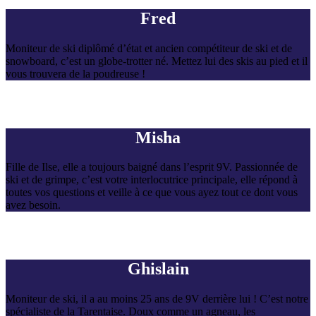
Fred
Moniteur de ski diplômé d’état et ancien compétiteur de ski et de
snowboard, c’est un globe-trotter né. Mettez lui des skis au pied et il
vous trouvera de la poudreuse !
Misha
Fille de Ilse, elle a toujours baigné dans l’esprit 9V. Passionnée de
ski et de grimpe, c’est votre interlocutrice principale, elle répond à
toutes vos questions et veille à ce que vous ayez tout ce dont vous
avez besoin.
Ghislain
Moniteur de ski, il a au moins 25 ans de 9V derrière lui ! C’est notre
spécialiste de la Tarentaise. Doux comme un agneau, les