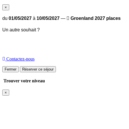
×
du
01/05/2027
à
10/05/2027
—
Groenland 2027 places
Un autre souhait ?
Compose ton propre groupe ! Organisons ensemble les
dates : appelez nous ;)
Contactez-nous
Fermer
Réserver ce séjour
Trouver votre niveau
×