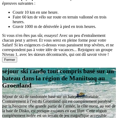
épreuves suivantes :
Courir 10 km en une heure.
Faire 60 km de vélo sur route en terrain vallonné en trois
heures.
Gravir 1000 m de dénivelée à pied en trois heures.
Si vous n'en êtes pas sûr, essayez! Avec un peu d'entraînement
chacun peut y arriver. Et vous serez en pleine forme pour votre
Safari! Si les exigences ci-dessus vous paraissent trop sévères, et ne
correspondent pas à votre idée de vacances... Rejoignez un groupe
Niveau 1, avec les skieurs décontractés, qui ont dû savoir vivre !
Fermer
séjour ski rando tout compris basé sur un
bateau dans la région de Maniitsoq au
Groenland
Séjour de ski de randonnée basé sur un bateau confortable.
Contrairement à l’est du Groenland qui est complètement paralysé
par la banquise une grande partie de l’année, la côte ouest, au sud de
la baie de Disko, est presque toujours en eau libre. Cette région
complètement isolée est un terrain de jeu magnifique accessible