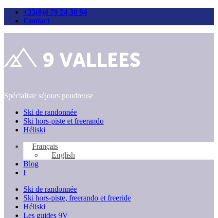
+33(0)4 79 24 30 94
Contact
Passer
au
contenu
Spécialiste séjours poudreuse
Ski de randonnée
Ski hors-piste et freerando
Héliski
Français
English
Blog
I
Ski de randonnée
Ski hors-piste, freerando et freeride
Héliski
Les guides 9V